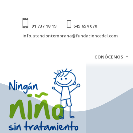


91 737 18 19
645 654 070
info.atenciontemprana@fundacioncedel.com
CONÓCENOS