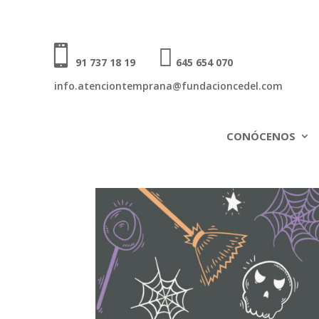


91 737 18 19
645 654 070
info.atenciontemprana@fundacioncedel.com
CONÓCENOS