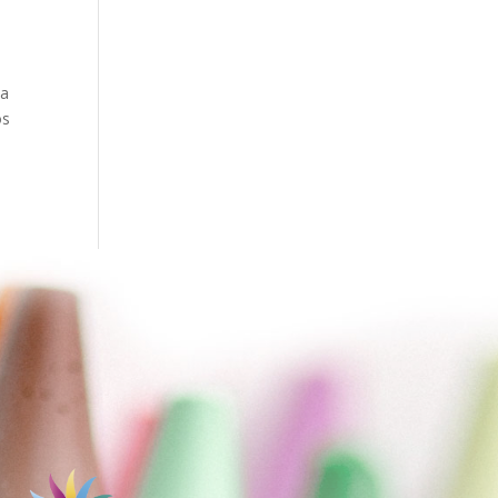
da
os